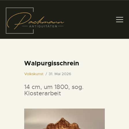
Walpurgisschrein
START
Volkskunst
31. Mai 2026
AKTUELL
14 cm, um 1800, sog.
Klosterarbeit
ANGEBOT
ÜBER UNS